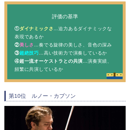
評価の基準
①
ダイナミックさ
…迫力あるダイナミックな
表現であるか
②
美しさ
…奏でる旋律の美しさ、音色の深み
③
超絶技巧
…高い技術力で演奏しているか
④
超一流オーケストラとの共演
…演奏実績、
頻繁に共演しているか
第10位 ルノー・カプソン