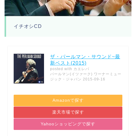
イチオシCD
ザ・パールマン・サウンド~最
新ベスト(2015)
posted with
カエレバ
パールマン(イツァーク) ワーナーミュー
ジック・ジャパン 2015-09-16
Amazonで探す
楽天市場で探す
Yahooショッピングで探す