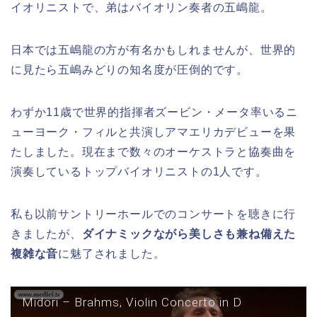
イオリニストで、弟はバイオリン奏者の五嶋龍。
日本では五嶋龍の方が有名かもしれませんが、世界的
に見たら五嶋みどりの知名度が圧倒的です。
わずか11歳で世界的指揮者ズービン・メータ率いるニ
ューヨーク・フィルと共演しアマエリカデビューを果
たしました。現在まで数々のオーケストラと協奏曲を
演奏しているトップバイオリニストの1人です。
私も以前サントリーホールでのコンサートを聴きに行
きましたが、
ダイナミックながら美しさも兼ね備えた
複雑な音
に魅了されました。
Midori – Brahms, Violin Concerto in D