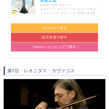
奏曲全集
posted with
カエレバ
ムター(アンネ=ゾフィー) ユニバーサル
ミュージック クラシック 2005-10-05
Amazonで探す
楽天市場で探す
Yahooショッピングで探す
第7位 レオニダス・カヴァコス