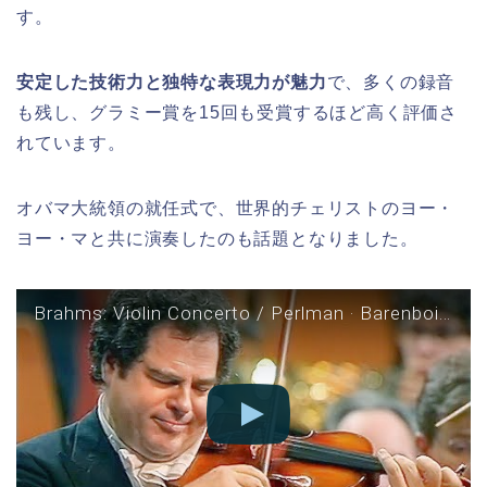
す。
安定した技術力と独特な表現力が魅力
で、多くの録音
も残し、グラミー賞を15回も受賞するほど高く評価さ
れています。
オバマ大統領の就任式で、世界的チェリストのヨー・
ヨー・マと共に演奏したのも話題となりました。
Brahms: Violin Concerto / Perlman · Barenboim · Berliner Philharmoniker