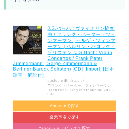
J.S.バッハ : ヴァイオリン協奏
曲 / フランク・ペーター・ツィ
ンマーマン | セルゲ・ツィンマ
ーマン | ベルリン・バロック・
ゾリステン (J.S.Bach: Violin
Concertos / Frank Peter
Zimmermann | Serge Zimmermann &
Berliner Barock Solisten) [CD] [Import] [日本
語帯・解説付]
posted with
カエレバ
フランク・ペーター・ツィンマーマン
Haenssler / King International 2018-
09-01
Amazonで探す
楽天市場で探す
Yahooショッピングで探す