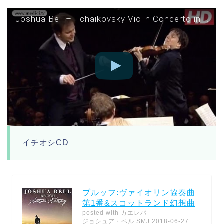
Joshua Bell – Tchaikovsky Violin Concerto in D major
イチオシCD
ブルッフ:ヴァイオリン協奏曲
第1番&スコットランド幻想曲
posted with
カエレバ
ジョシュア・ベル SMJ 2018-06-27