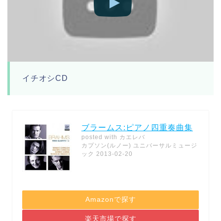
イチオシCD
ブラームス:ピアノ四重奏曲集
posted with
カエレバ
カプソン(ルノー) ユニバーサルミュージ
ック 2013-02-20
Amazonで探す
楽天市場で探す