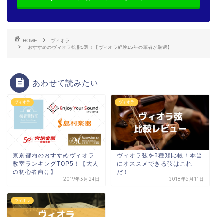
HOME
ヴィオラ
おすすめのヴィオラ松脂5選！【ヴィオラ経験15年の筆者が厳選】
あわせて読みたい
ヴィオラ
ヴィオラ
東京都内のおすすめヴィオラ
ヴィオラ弦を8種類比較！本当
教室ランキングTOP5！【大人
にオススメできる弦はこれ
の初心者向け】
だ！
2019年3月24日
2018年5月11日
ヴィオラ